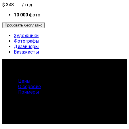
$
348
/ год
10 000
фото
Пробовать бесплатно
Художники
Фотографы
Дизайнеры
Визажисты
Цены
О сервсие
Примеры
ARTWEB.red
©
2015 - 2026